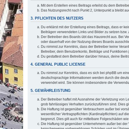
Mit dem Erstellen eines Beitrags erteilst du dem Betrei
Das Nutzungsrecht nach Punkt 2, Unterpunkt a bleibt 
3. PFLICHTEN DES NUTZERS
Du erklärst mit der Erstellung eines Beitrags, dass er ke
Beiträgen verwendeten Links und Bilder zu setzen bzw.
Der Betreiber des Boards übt das Hausrecht aus. Bei V
oder dauerhaft von der Nutzung dieses Boards ausschlie
Du nimmst zur Kenntnis, dass der Betreiber keine Verantw
Betreiber, dein Benutzerkonto, Beiträge und Funktionen 
Du gestattest dem Betreiber darüber hinaus, deine Beit
4. GENERAL PUBLIC LICENSE
Du nimmst zur Kenntnis, dass es sich bei phpBB um eine
deutschsprachige Informationen werden durch die deu
verwendet wird. Sie können insbesondere die Verwendun
5. GEWÄHRLEISTUNG
Der Betreiber haftet mit Ausnahme der Verletzung von Le
grob fahrlässiges Verhalten zurückzuführen sind. Dies 
Die Haftung ist gegenüber Verbrauchern außer bei vors
wesentlicher Vertragspflichten (Kardinalpflichten) auf
begrenzt. Dies gilt auch für mittelbare Folgeschäden 
Die Haftung ist gegenüber Unternehmern außer bei der V
typischerweise vorhersehbaren Schäden und im Übrigen 