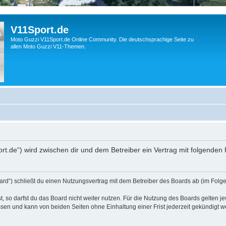
V11Sport.de
Moto Guzzi V11Sport.de Online Community. Die deutschsprachige Seite zu
allen Moto Guzzi V11-Themen.
port.de“) wird zwischen dir und dem Betreiber ein Vertrag mit folgende
ard“) schließt du einen Nutzungsvertrag mit dem Betreiber des Boards ab (im Folge
 so darfst du das Board nicht weiter nutzen. Für die Nutzung des Boards gelten jew
sen und kann von beiden Seiten ohne Einhaltung einer Frist jederzeit gekündigt w