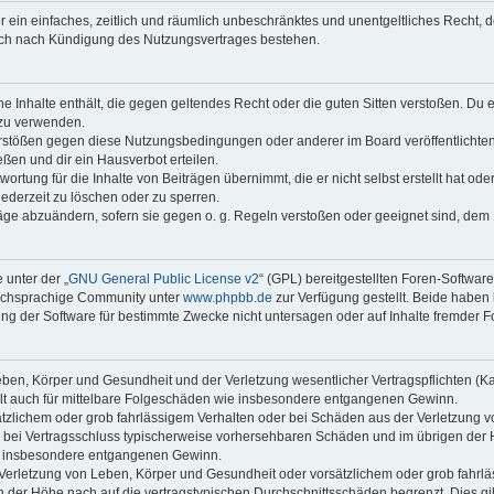
ber ein einfaches, zeitlich und räumlich unbeschränktes und unentgeltliches Recht
auch nach Kündigung des Nutzungsvertrages bestehen.
ine Inhalte enthält, die gegen geltendes Recht oder die guten Sitten verstoßen. Du 
 zu verwenden.
erstößen gegen diese Nutzungsbedingungen oder anderer im Board veröffentlichte
ßen und dir ein Hausverbot erteilen.
ortung für die Inhalte von Beiträgen übernimmt, die er nicht selbst erstellt hat od
jederzeit zu löschen oder zu sperren.
räge abzuändern, sofern sie gegen o. g. Regeln verstoßen oder geeignet sind, dem
 unter der „
GNU General Public License v2
“ (GPL) bereitgestellten Foren-Softwar
tschsprachige Community unter
www.phpbb.de
zur Verfügung gestellt. Beide haben 
g der Software für bestimmte Zwecke nicht untersagen oder auf Inhalte fremder F
ben, Körper und Gesundheit und der Verletzung wesentlicher Vertragspflichten (Kard
gilt auch für mittelbare Folgeschäden wie insbesondere entgangenen Gewinn.
ätzlichem oder grob fahrlässigem Verhalten oder bei Schäden aus der Verletzung 
 die bei Vertragsschluss typischerweise vorhersehbaren Schäden und im übrigen de
wie insbesondere entgangenen Gewinn.
erletzung von Leben, Körper und Gesundheit oder vorsätzlichem oder grob fahrläs
der Höhe nach auf die vertragstypischen Durchschnittsschäden begrenzt. Dies gi