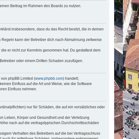
, deinen Beitrag im Rahmen des Boards zu nutzen.
erklärst insbesondere, dass du das Recht besitzt, die in deinen
n Regeln kann der Betreiber dich nach Abmahnung zeitweise
er die er nicht zur Kenntnis genommen hat. Du gestattest dem
 Betreiber oder einem Dritten Schaden zuzufügen.
e von phpBB Limited (
www.phpbb.com
) handelt;
keinen Einfluss auf die Art und Weise, wie die Software
oren Einfluss nehmen.
inalpflichten) nur für Schäden, die auf ein vorsätzliches oder
von Leben, Körper und Gesundheit und der Verletzung
r Höhe nach auf die vertragstypischen Durchschnittsschäden
sigem Verhalten des Betreibers auf die bei Vertragsschluss
lt auch für mittelbare Schäden, insbesondere entgangenen