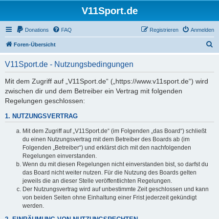
V11Sport.de
Donations
FAQ
Registrieren
Anmelden
S
Foren-Übersicht
u
V11Sport.de - Nutzungsbedingungen
c
h
Mit dem Zugriff auf „V11Sport.de“ („https://www.v11sport.de“) wird
zwischen dir und dem Betreiber ein Vertrag mit folgenden
e
Regelungen geschlossen:
1. NUTZUNGSVERTRAG
Mit dem Zugriff auf „V11Sport.de“ (im Folgenden „das Board“) schließt
du einen Nutzungsvertrag mit dem Betreiber des Boards ab (im
Folgenden „Betreiber“) und erklärst dich mit den nachfolgenden
Regelungen einverstanden.
Wenn du mit diesen Regelungen nicht einverstanden bist, so darfst du
das Board nicht weiter nutzen. Für die Nutzung des Boards gelten
jeweils die an dieser Stelle veröffentlichten Regelungen.
Der Nutzungsvertrag wird auf unbestimmte Zeit geschlossen und kann
von beiden Seiten ohne Einhaltung einer Frist jederzeit gekündigt
werden.