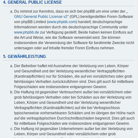
4. GENERAL PUBLIC LICENSE
Du nimmst zur Kenntnis, dass es sich bei phpBB um eine unter der „
GNU General Public License v2
“ (GPL) bereitgestellten Foren-Software
von phpBB Limited (
www.phpbb.com
) handelt; deutschsprachige
Informationen werden durch die deutschsprachige Community unter
www.phpbb.de
zur Verfügung gestellt. Beide haben keinen Einfluss auf
die Art und Weise, wie die Software verwendet wird. Sie können
insbesondere die Verwendung der Software für bestimmte Zwecke nicht
untersagen oder auf Inhalte fremder Foren Einfluss nehmen.
5. GEWÄHRLEISTUNG
Der Betreiber haftet mit Ausnahme der Verletzung von Leben, Körper
und Gesundheit und der Verletzung wesentlicher Vertragspflichten
(Kardinalpflichten) nur für Schäden, die auf ein vorsätzliches oder grob
fahrlässiges Verhalten zurückzuführen sind. Dies gilt auch für mittelbare
Folgeschäden wie insbesondere entgangenen Gewinn.
Die Haftung ist gegenüber Verbrauchern außer bei vorsätzlichem oder
grob fahrlässigem Verhalten oder bei Schäden aus der Verletzung von
Leben, Körper und Gesundheit und der Verletzung wesentlicher
Vertragspflichten (Kardinalpflichten) auf die bei Vertragsschluss
typischerweise vorhersehbaren Schäden und im übrigen der Höhe nach
auf die vertragstypischen Durchschnittsschäden begrenzt. Dies gilt auch
für mittelbare Folgeschäden wie insbesondere entgangenen Gewinn.
Die Haftung ist gegenüber Unternehmern außer bei der Verletzung von
Leben, Körper und Gesundheit oder vorsätzlichem oder grob