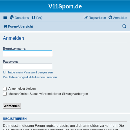
V11Sport.de
Donations
FAQ
Registrieren
Anmelden
S
Foren-Übersicht
u
Anmelden
c
h
Benutzername:
e
Passwort:
Ich habe mein Passwort vergessen
Die Aktivierungs-E-Mail erneut senden
Angemeldet bleiben
Meinen Online-Status während dieser Sitzung verbergen
REGISTRIEREN
Du musst in diesem Forum registriert sein, um dich anmelden zu können. Die