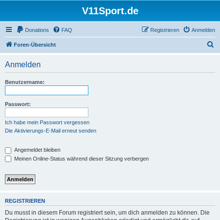
V11Sport.de
Donations
FAQ
Registrieren
Anmelden
S
Foren-Übersicht
u
Anmelden
c
h
Benutzername:
e
Passwort:
Ich habe mein Passwort vergessen
Die Aktivierungs-E-Mail erneut senden
Angemeldet bleiben
Meinen Online-Status während dieser Sitzung verbergen
REGISTRIEREN
Du musst in diesem Forum registriert sein, um dich anmelden zu können. Die