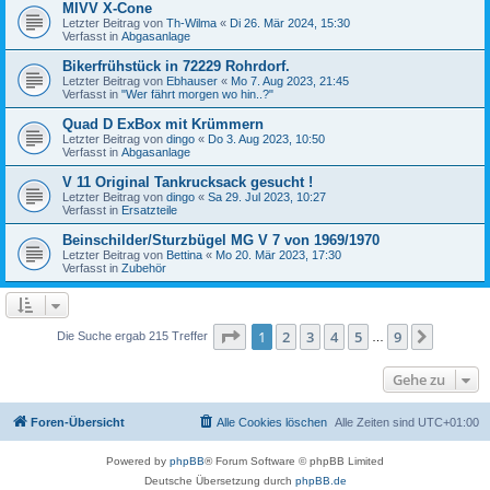
MIVV X-Cone
Letzter Beitrag von
Th-Wilma
«
Di 26. Mär 2024, 15:30
Verfasst in
Abgasanlage
Bikerfrühstück in 72229 Rohrdorf.
Letzter Beitrag von
Ebhauser
«
Mo 7. Aug 2023, 21:45
Verfasst in
"Wer fährt morgen wo hin..?"
Quad D ExBox mit Krümmern
Letzter Beitrag von
dingo
«
Do 3. Aug 2023, 10:50
Verfasst in
Abgasanlage
V 11 Original Tankrucksack gesucht !
Letzter Beitrag von
dingo
«
Sa 29. Jul 2023, 10:27
Verfasst in
Ersatzteile
Beinschilder/Sturzbügel MG V 7 von 1969/1970
Letzter Beitrag von
Bettina
«
Mo 20. Mär 2023, 17:30
Verfasst in
Zubehör
Seite
1
von
9
1
2
3
4
5
9
Nächst
Die Suche ergab 215 Treffer
…
Gehe zu
Foren-Übersicht
Alle Cookies löschen
Alle Zeiten sind
UTC+01:00
Powered by
phpBB
® Forum Software © phpBB Limited
Deutsche Übersetzung durch
phpBB.de