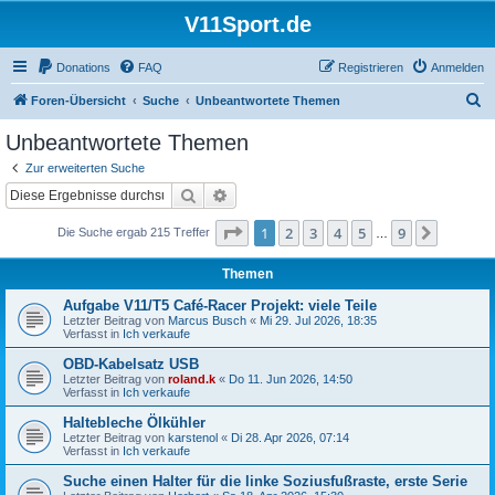
V11Sport.de
Donations
FAQ
Registrieren
Anmelden
S
Foren-Übersicht
Suche
Unbeantwortete Themen
u
Unbeantwortete Themen
c
Zur erweiterten Suche
h
Suche
Erweiterte Suche
e
Seite
1
von
9
1
2
3
4
5
9
Nächst
Die Suche ergab 215 Treffer
…
Themen
Aufgabe V11/T5 Café-Racer Projekt: viele Teile
Letzter Beitrag von
Marcus Busch
«
Mi 29. Jul 2026, 18:35
Verfasst in
Ich verkaufe
OBD-Kabelsatz USB
Letzter Beitrag von
roland.k
«
Do 11. Jun 2026, 14:50
Verfasst in
Ich verkaufe
Haltebleche Ölkühler
Letzter Beitrag von
karstenol
«
Di 28. Apr 2026, 07:14
Verfasst in
Ich verkaufe
Suche einen Halter für die linke Soziusfußraste, erste Serie