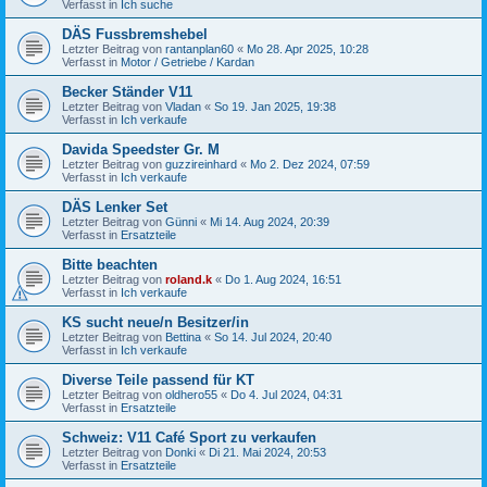
Verfasst in
Ich suche
DÄS Fussbremshebel
Letzter Beitrag von
rantanplan60
«
Mo 28. Apr 2025, 10:28
Verfasst in
Motor / Getriebe / Kardan
Becker Ständer V11
Letzter Beitrag von
Vladan
«
So 19. Jan 2025, 19:38
Verfasst in
Ich verkaufe
Davida Speedster Gr. M
Letzter Beitrag von
guzzireinhard
«
Mo 2. Dez 2024, 07:59
Verfasst in
Ich verkaufe
DÄS Lenker Set
Letzter Beitrag von
Günni
«
Mi 14. Aug 2024, 20:39
Verfasst in
Ersatzteile
Bitte beachten
Letzter Beitrag von
roland.k
«
Do 1. Aug 2024, 16:51
Verfasst in
Ich verkaufe
KS sucht neue/n Besitzer/in
Letzter Beitrag von
Bettina
«
So 14. Jul 2024, 20:40
Verfasst in
Ich verkaufe
Diverse Teile passend für KT
Letzter Beitrag von
oldhero55
«
Do 4. Jul 2024, 04:31
Verfasst in
Ersatzteile
Schweiz: V11 Café Sport zu verkaufen
Letzter Beitrag von
Donki
«
Di 21. Mai 2024, 20:53
Verfasst in
Ersatzteile