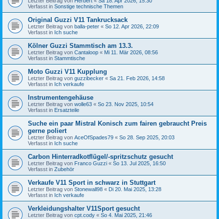
Letzter Beitrag von
Herbert
«
Sa 18. Apr 2026, 15:30
Verfasst in
Sonstige technische Themen
Original Guzzi V11 Tankrucksack
Letzter Beitrag von
balla-peter
«
So 12. Apr 2026, 22:09
Verfasst in
Ich suche
Kölner Guzzi Stammtisch am 13.3.
Letzter Beitrag von
Cantaloop
«
Mi 11. Mär 2026, 08:56
Verfasst in
Stammtische
Moto Guzzi V11 Kupplung
Letzter Beitrag von
guzzibecker
«
Sa 21. Feb 2026, 14:58
Verfasst in
Ich verkaufe
Instrumentengehäuse
Letzter Beitrag von
wolle63
«
So 23. Nov 2025, 10:54
Verfasst in
Ersatzteile
Suche ein paar Mistral Konisch zum fairen gebraucht Preis
gerne poliert
Letzter Beitrag von
AceOfSpades79
«
So 28. Sep 2025, 20:03
Verfasst in
Ich suche
Carbon Hinterradkotflügel/-spritzschutz gesucht
Letzter Beitrag von
Franco Guzzi
«
So 13. Jul 2025, 16:50
Verfasst in
Zubehör
Verkaufe V11 Sport in schwarz in Stuttgart
Letzter Beitrag von
Stonewall98
«
Di 20. Mai 2025, 13:28
Verfasst in
Ich verkaufe
Verkleidungshalter V11Sport gesucht
Letzter Beitrag von
cpt.cody
«
So 4. Mai 2025, 21:46