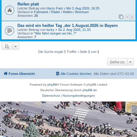
Reifen platt
Letzter Beitrag von
Harry Fast
«
Mo 3. Aug 2026, 16:25
Verfasst in
Fahrwerk / Räder / Reifen / Bremsen
Antworten:
25
1
2
Das wird ein heißer Tag ,der 1.August.2026 in Bayern
Letzter Beitrag von
lucky
«
So 2. Aug 2026, 21:33
Verfasst in
"Wer fährt morgen wo hin..?"
Antworten:
7
Die Suche ergab 5 Treffer • Seite
1
von
1
Gehe zu
Foren-Übersicht
Alle Cookies löschen
Alle Zeiten sind
UTC+01:00
Powered by
phpBB
® Forum Software © phpBB Limited
Deutsche Übersetzung durch
phpBB.de
Datenschutz
|
Nutzungsbedingungen