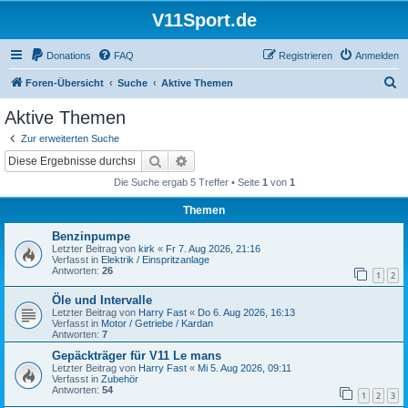
V11Sport.de
Donations
FAQ
Registrieren
Anmelden
S
Foren-Übersicht
Suche
Aktive Themen
u
Aktive Themen
c
Zur erweiterten Suche
h
Suche
Erweiterte Suche
e
Die Suche ergab 5 Treffer • Seite
1
von
1
Themen
Benzinpumpe
Letzter Beitrag von
kirk
«
Fr 7. Aug 2026, 21:16
Verfasst in
Elektrik / Einspritzanlage
Antworten:
26
1
2
Öle und Intervalle
Letzter Beitrag von
Harry Fast
«
Do 6. Aug 2026, 16:13
Verfasst in
Motor / Getriebe / Kardan
Antworten:
7
Gepäckträger für V11 Le mans
Letzter Beitrag von
Harry Fast
«
Mi 5. Aug 2026, 09:11
Verfasst in
Zubehör
Antworten:
54
1
2
3