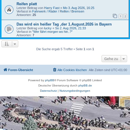
Reifen platt
Letzter Beitrag von
Harry Fast
«
Mo 3. Aug 2026, 16:25
Verfasst in
Fahrwerk / Räder / Reifen / Bremsen
Antworten:
25
1
2
Das wird ein heißer Tag ,der 1.August.2026 in Bayern
Letzter Beitrag von
lucky
«
So 2. Aug 2026, 21:33
Verfasst in
"Wer fährt morgen wo hin..?"
Antworten:
7
Die Suche ergab 5 Treffer • Seite
1
von
1
Gehe zu
Foren-Übersicht
Alle Cookies löschen
Alle Zeiten sind
UTC+01:00
Powered by
phpBB
® Forum Software © phpBB Limited
Deutsche Übersetzung durch
phpBB.de
Datenschutz
|
Nutzungsbedingungen