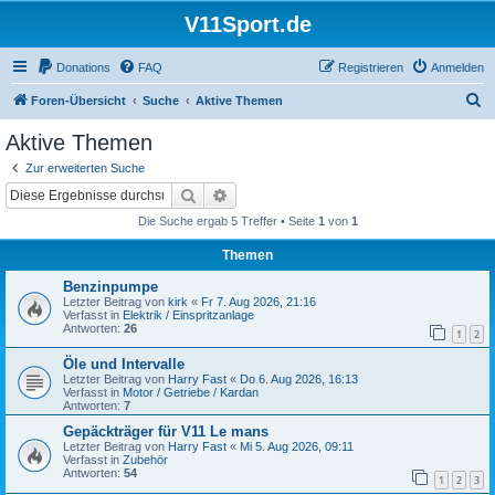
V11Sport.de
Donations
FAQ
Registrieren
Anmelden
S
Foren-Übersicht
Suche
Aktive Themen
u
Aktive Themen
c
Zur erweiterten Suche
h
Suche
Erweiterte Suche
e
Die Suche ergab 5 Treffer • Seite
1
von
1
Themen
Benzinpumpe
Letzter Beitrag von
kirk
«
Fr 7. Aug 2026, 21:16
Verfasst in
Elektrik / Einspritzanlage
Antworten:
26
1
2
Öle und Intervalle
Letzter Beitrag von
Harry Fast
«
Do 6. Aug 2026, 16:13
Verfasst in
Motor / Getriebe / Kardan
Antworten:
7
Gepäckträger für V11 Le mans
Letzter Beitrag von
Harry Fast
«
Mi 5. Aug 2026, 09:11
Verfasst in
Zubehör
Antworten:
54
1
2
3