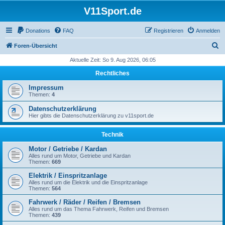
V11Sport.de
Donations
FAQ
Registrieren
Anmelden
S
Foren-Übersicht
u
Aktuelle Zeit: So 9. Aug 2026, 06:05
c
Rechtliches
h
Impressum
e
Themen:
4
Datenschutzerklärung
Hier gibts die Datenschutzerklärung zu v11sport.de
Technik
Motor / Getriebe / Kardan
Alles rund um Motor, Getriebe und Kardan
Themen:
669
Elektrik / Einspritzanlage
Alles rund um die Elektrik und die Einspritzanlage
Themen:
564
Fahrwerk / Räder / Reifen / Bremsen
Alles rund um das Thema Fahrwerk, Reifen und Bremsen
Themen:
439