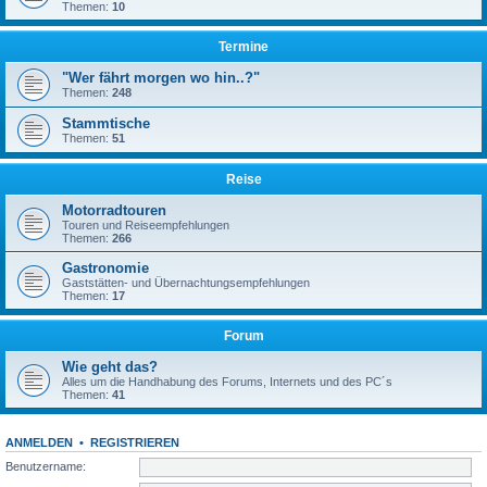
Themen:
10
Termine
"Wer fährt morgen wo hin..?"
Themen:
248
Stammtische
Themen:
51
Reise
Motorradtouren
Touren und Reiseempfehlungen
Themen:
266
Gastronomie
Gaststätten- und Übernachtungsempfehlungen
Themen:
17
Forum
Wie geht das?
Alles um die Handhabung des Forums, Internets und des PC´s
Themen:
41
ANMELDEN
•
REGISTRIEREN
Benutzername: