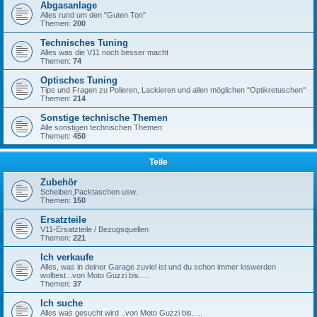
Abgasanlage
Alles rund um den "Guten Ton"
Themen:
200
Technisches Tuning
Alles was die V11 noch besser macht
Themen:
74
Optisches Tuning
Tips und Fragen zu Polieren, Lackieren und allen möglichen "Optikretuschen"
Themen:
214
Sonstige technische Themen
Alle sonstigen technischen Themen
Themen:
450
Teile
Zubehör
Scheiben,Packtaschen usw.
Themen:
150
Ersatzteile
V11-Ersatzteile / Bezugsquellen
Themen:
221
Ich verkaufe
Alles, was in deiner Garage zuviel ist und du schon immer loswerden
wolltest...von Moto Guzzi bis.....
Themen:
37
Ich suche
Alles was gesucht wird ..von Moto Guzzi bis.....