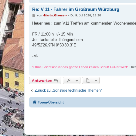
Re: V 11 - Fahrer im Großraum Würzburg
B
von
-Martin.Glaeser-
»
Do 9. Jul 2026, 18:20
e
i
Heuer neu : zum V11 Treffen am kommenden Wochenende
t
r
a
FR / 11:00 h +/- 15 Min
g
Jet Tankstelle Thüngersheim
49°52'26.9"N 9°50'30.3"E
-M-
"Ohne Leichtsinn ist das ganze Leben keinen Schuß Pulver wert"
Theo
Antworten
Zurück zu „Sonstige technische Themen“
Foren-Übersicht