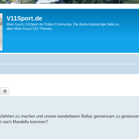
V11Sport.de
Moto Guzzi V11Sport.de Online Community. Die deutschsprachige Seite zu
allen Moto Guzzi V11-Themen.
Suche
Erweiterte Suche
 Ausfahrten zu machen und unsere wunderbaren Bellas gemeinsam zu geniesse
mit nach Mandello kommen?