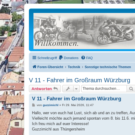
Schnellzugriff
Donations
FAQ
Foren-Übersicht
Technik
Sonstige technische Themen
V 11 - Fahrer im Großraum Würzburg
Antworten
V 11 - Fahrer im Großraum Würzburg
B
von
guzzimichl
»
Fr 29. Mai 2026, 11:47
e
i
Hallo, wer von euch hat Lust, sich ab und an zu treffen,
t
Vielleicht möchte auch jemand spontan vom 8. bis 11.6. 
r
a
Ich freu mich auf euer Interesse!
g
Guzzimichl aus Thüngersheim