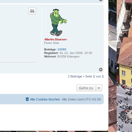
a
c
h
o
b
e
n
-Martin.Glaeser-
Foren Gott
Beiträge:
10080
Registriert:
So 13. Jan 2008, 15:30
Wohnort:
91058 Erlangen
N
a
2 Beiträge • Seite
1
von
1
c
h
o
Gehe zu
b
e
n
Alle Cookies löschen
Alle Zeiten sind
UTC+01:00