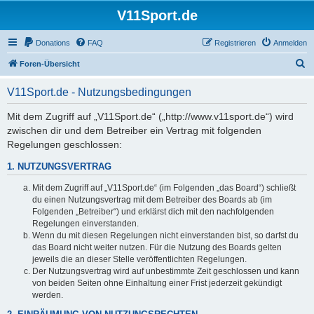
V11Sport.de
Donations
FAQ
Registrieren
Anmelden
S
Foren-Übersicht
u
V11Sport.de - Nutzungsbedingungen
c
h
Mit dem Zugriff auf „V11Sport.de“ („http://www.v11sport.de“) wird
zwischen dir und dem Betreiber ein Vertrag mit folgenden
e
Regelungen geschlossen:
1. NUTZUNGSVERTRAG
Mit dem Zugriff auf „V11Sport.de“ (im Folgenden „das Board“) schließt
du einen Nutzungsvertrag mit dem Betreiber des Boards ab (im
Folgenden „Betreiber“) und erklärst dich mit den nachfolgenden
Regelungen einverstanden.
Wenn du mit diesen Regelungen nicht einverstanden bist, so darfst du
das Board nicht weiter nutzen. Für die Nutzung des Boards gelten
jeweils die an dieser Stelle veröffentlichten Regelungen.
Der Nutzungsvertrag wird auf unbestimmte Zeit geschlossen und kann
von beiden Seiten ohne Einhaltung einer Frist jederzeit gekündigt
werden.