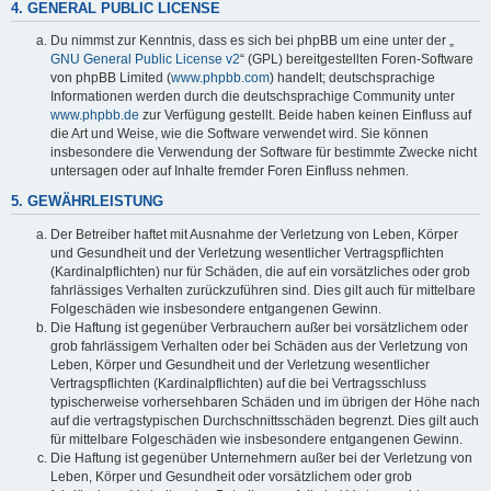
4. GENERAL PUBLIC LICENSE
Du nimmst zur Kenntnis, dass es sich bei phpBB um eine unter der „
GNU General Public License v2
“ (GPL) bereitgestellten Foren-Software
von phpBB Limited (
www.phpbb.com
) handelt; deutschsprachige
Informationen werden durch die deutschsprachige Community unter
www.phpbb.de
zur Verfügung gestellt. Beide haben keinen Einfluss auf
die Art und Weise, wie die Software verwendet wird. Sie können
insbesondere die Verwendung der Software für bestimmte Zwecke nicht
untersagen oder auf Inhalte fremder Foren Einfluss nehmen.
5. GEWÄHRLEISTUNG
Der Betreiber haftet mit Ausnahme der Verletzung von Leben, Körper
und Gesundheit und der Verletzung wesentlicher Vertragspflichten
(Kardinalpflichten) nur für Schäden, die auf ein vorsätzliches oder grob
fahrlässiges Verhalten zurückzuführen sind. Dies gilt auch für mittelbare
Folgeschäden wie insbesondere entgangenen Gewinn.
Die Haftung ist gegenüber Verbrauchern außer bei vorsätzlichem oder
grob fahrlässigem Verhalten oder bei Schäden aus der Verletzung von
Leben, Körper und Gesundheit und der Verletzung wesentlicher
Vertragspflichten (Kardinalpflichten) auf die bei Vertragsschluss
typischerweise vorhersehbaren Schäden und im übrigen der Höhe nach
auf die vertragstypischen Durchschnittsschäden begrenzt. Dies gilt auch
für mittelbare Folgeschäden wie insbesondere entgangenen Gewinn.
Die Haftung ist gegenüber Unternehmern außer bei der Verletzung von
Leben, Körper und Gesundheit oder vorsätzlichem oder grob