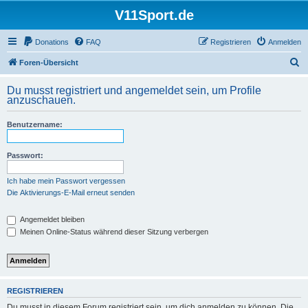
V11Sport.de
Donations
FAQ
Registrieren
Anmelden
S
Foren-Übersicht
u
Du musst registriert und angemeldet sein, um Profile
c
anzuschauen.
h
Benutzername:
e
Passwort:
Ich habe mein Passwort vergessen
Die Aktivierungs-E-Mail erneut senden
Angemeldet bleiben
Meinen Online-Status während dieser Sitzung verbergen
REGISTRIEREN
Du musst in diesem Forum registriert sein, um dich anmelden zu können. Die