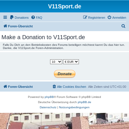
V11Sport.de
Donations
FAQ
Registrieren
Anmelden
S
Foren-Übersicht
u
Make a Donation to V11Sport.de
c
Falls Du Dich an den Betriebskosten des Forums beteiligen möchtest kannt Du das hier tun.
h
Danke, die V11Sport.de Foren-Administration.
e
Foren-Übersicht
Alle Cookies löschen
Alle Zeiten sind
UTC+01:00
Powered by
phpBB
® Forum Software © phpBB Limited
Deutsche Übersetzung durch
phpBB.de
Datenschutz
|
Nutzungsbedingungen